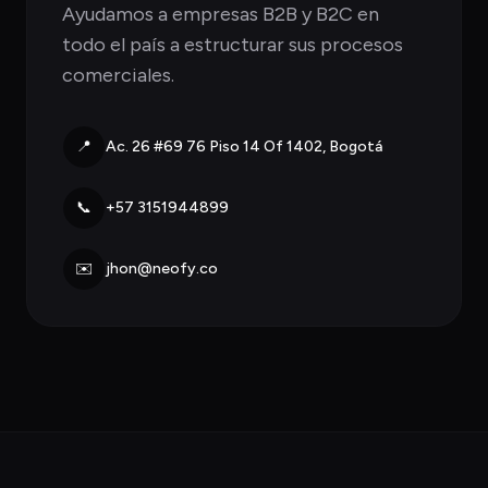
Ayudamos a empresas B2B y B2C en
todo el país a estructurar sus procesos
comerciales.
📍
Ac. 26 #69 76 Piso 14 Of 1402, Bogotá
📞
+57 3151944899
✉️
jhon@neofy.co