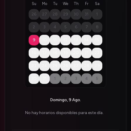
Su
Mo
Tu
We
Th
Fr
Sa
26
27
28
29
30
31
1
2
3
4
5
6
7
8
9
10
11
12
13
14
15
16
17
18
19
20
21
22
23
24
25
26
27
28
29
30
31
1
2
3
4
5
Domingo, 9 Ago.
No hay horarios disponibles para este día.