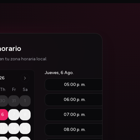
horario
n tu zona horaria local.
Jueves, 6 Ago.
26
05:00 p. m.
Th
Fr
Sa
06:00 p. m.
30
31
1
6
7
8
07:00 p. m.
13
14
15
08:00 p. m.