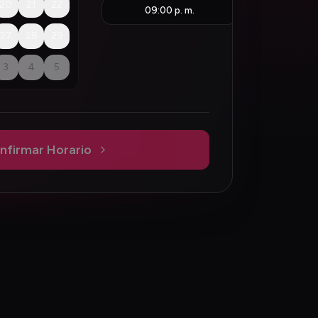
20
21
22
09:00 p. m.
27
28
29
3
4
5
nfirmar Horario