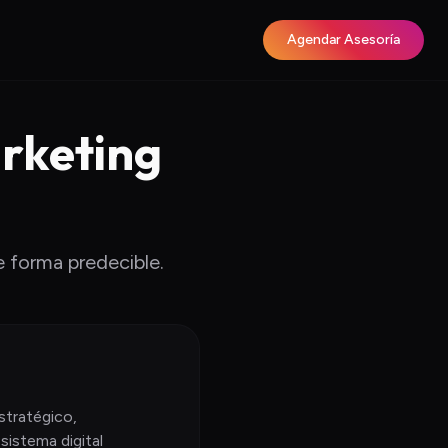
Agendar Asesoría
arketing
e forma predecible.
stratégico,
istema digital