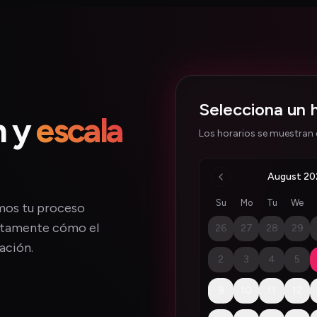
Selecciona un 
n y
escala
Los horarios se muestran e
August 20
Su
Mo
Tu
We
emos tu proceso
ctamente cómo el
26
27
28
29
ación.
2
3
4
5
9
10
11
12