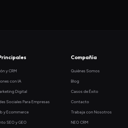
Principales
Compañía
ión y CRM
Quiénes Somos
ones con IA
Blog
rketing Digital
Casos de Éxito
des Sociales Para Empresas
Contacto
eb y Ecommerce
Trabaja con Nosotros
nto SEO y GEO
NEO CRM