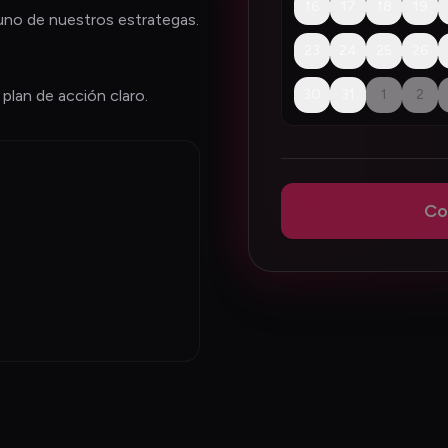
16
17
18
19
no de nuestros estrategas.
23
24
25
26
 plan de acción claro.
30
31
1
2
Co