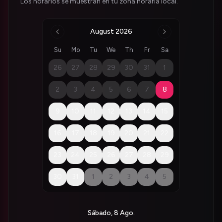
Los horarios se muestran en tu zona horaria local.
August 2026
Su
Mo
Tu
We
Th
Fr
Sa
26
27
28
29
30
31
1
2
3
4
5
6
7
8
9
10
11
12
13
14
15
16
17
18
19
20
21
22
23
24
25
26
27
28
29
30
31
1
2
3
4
5
Sábado, 8 Ago.